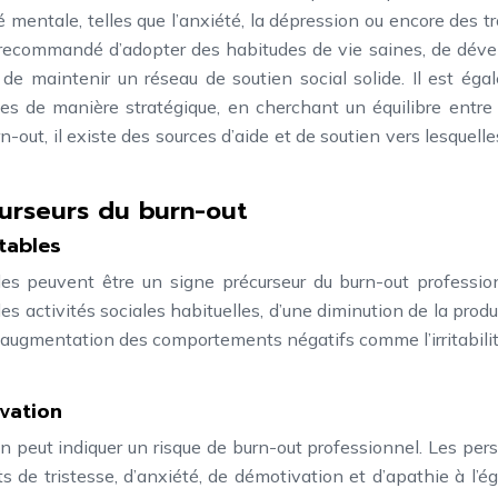
 mentale, telles que l’anxiété, la dépression ou encore des t
st recommandé d’adopter des habitudes de vie saines, de dév
de maintenir un réseau de soutien social solide. Il est éga
ies de manière stratégique, en cherchant un équilibre entre
-out, il existe des sources d’aide et de soutien vers lesquelles
curseurs du burn-out
tables
peuvent être un signe précurseur du burn-out professionn
 des activités sociales habituelles, d’une diminution de la produ
e augmentation des comportements négatifs comme l’irritabilit
ivation
on peut indiquer un risque de burn-out professionnel. Les pe
de tristesse, d’anxiété, de démotivation et d’apathie à l’é