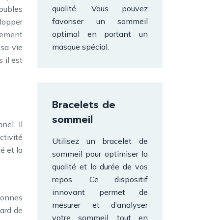
qualité. Vous pouvez
roubles
favoriser un sommeil
elopper
optimal en portant un
lement
masque spécial.
 sa vie
 il est
Bracelets de
sommeil
el. Il
ctivité
Utilisez un bracelet de
é et la
sommeil pour optimiser la
qualité et la durée de vos
repos. Ce dispositif
innovant permet de
rsonnes
mesurer et d’analyser
gard de
votre sommeil, tout en