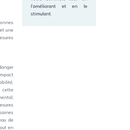
l’améliorant et en le
stimulant.
rsonnes
et une
mesures
 danger
 impact
bilité,
e cette
mental,
mesures
 saines
eau de
tout en