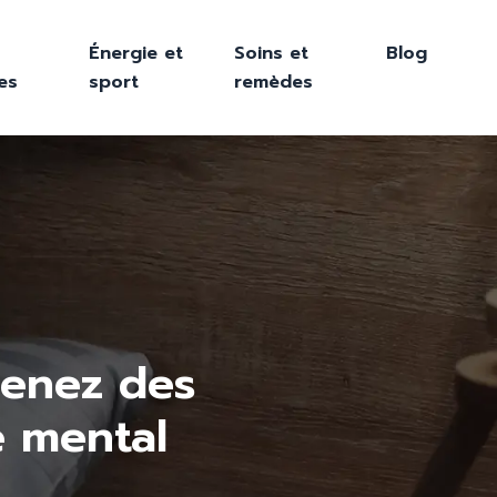
Énergie et
Soins et
Blog
es
sport
remèdes
renez des
e mental