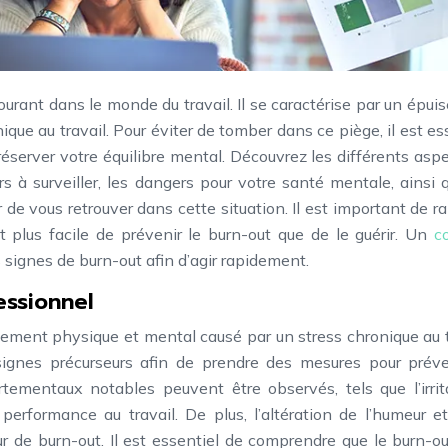
urant dans le monde du travail. Il se caractérise par un épu
que au travail. Pour éviter de tomber dans ce piège, il est es
server votre équilibre mental. Découvrez les différents asp
rs à surveiller, les dangers pour votre santé mentale, ainsi 
de vous retrouver dans cette situation. Il est important de r
st plus facile de prévenir le burn-out que de le guérir. Un
c
 signes de burn-out afin d’agir rapidement.
ssionnel
sement physique et mental causé par un stress chronique au t
 signes précurseurs afin de prendre des mesures pour préve
entaux notables peuvent être observés, tels que l’irritab
performance au travail. De plus, l’altération de l’humeur e
r de burn-out. Il est essentiel de comprendre que le burn-o