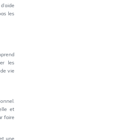
 d’aide
pas les
omprend
er les
de vie
ionnel.
lle et
r faire
et une