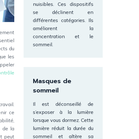
nuisibles. Ces dispositifs
se déclinent en
différentes catégories. Ils
améliorent la
isement
concentration et le
sentiel
sommeil.
ects du
que les
appeler
ontrôle
Masques de
sommeil
Il est déconseillé de
ravail.
s’exposer à la lumière
nir ce
lorsque vous dormez. Cette
ilité,
lumière réduit la durée du
t de la
sommeil et altère sa
ut peut