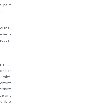
ue peut
n.
tourez-
ider à
trouver
rn-out
ganiser
emier.
portant
anisez
 gérant
uilibre