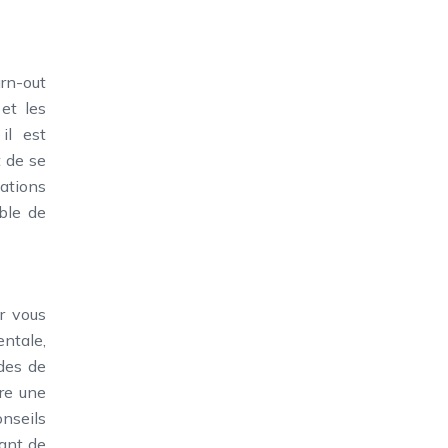
urn-out
 et les
il est
t de se
lations
ible de
r vous
entale,
des de
tre une
onseils
tant de